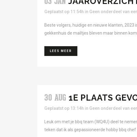
JAAROVERZICHT
03 JAN
Geplaatst op 11:54h
in
Geen onderdeel van een
Beste volgers, huidige en nieuwe klanten, 2023 is
gekkenhuis de mailtjes bleven maar binnen komen, 
LEES MEER
1E PLAATS GEV
30 AUG
Geplaatst op 13:14h
in
Geen onderdeel van een
Leuk om met je bbq team (WQ4U) deel te nemen 
teken dat ik als gepassioneerde hobby bbq chef