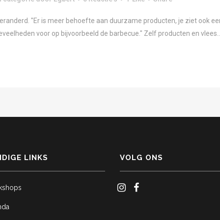
 veranderd. "Er is meer behoefte aan duurzame producten, je ziet ook e
oeveelheden voor op bijvoorbeeld de barbecue." Zelf producten en vlees..
DIGE LINKS
VOLG ONS
kshops
nda