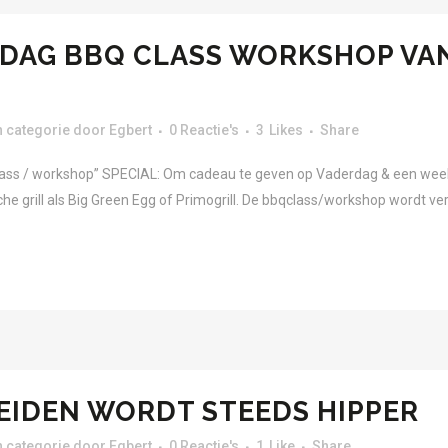
ERDAG BBQ CLASS WORKSHOP VA
 categorie
door
Egbert
0 Reactie's
3
Likes
Share
ass / workshop” SPECIAL: Om cadeau te geven op Vaderdag & een week 
e grill als Big Green Egg of Primogrill. De bbqclass/workshop wordt ver
REIDEN WORDT STEEDS HIPPER
 categorie
door
Egbert
0 Reactie's
1
Like
Share