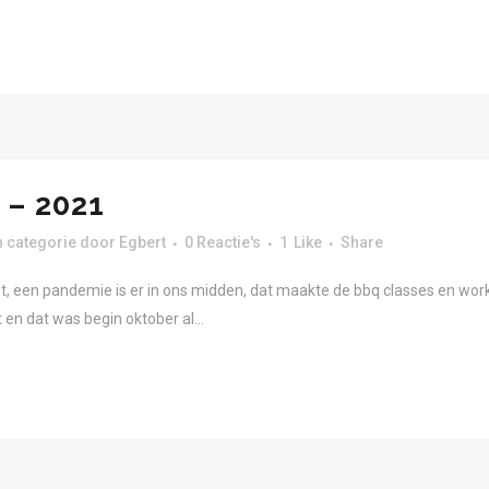
– 2021
 categorie
door
Egbert
0 Reactie's
1
Like
Share
t, een pandemie is er in ons midden, dat maakte de bbq classes en work
en dat was begin oktober al...