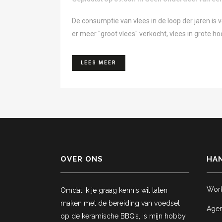
De consumptie van vlees in de loop der jaren is
er meer "groot vlees" verkocht, vlees in grote h
LEES MEER
OVER ONS
HAN
Wor
Omdat ik je graag kennis wil laten
maken met de bereiding van voedsel
Age
op de keramische BBQ’s, is mijn hobby