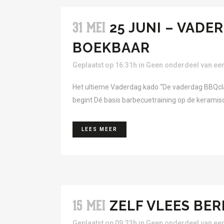
25 JUNI – VAD
31 MEI
BOEKBAAR
Geplaatst op 16:31h
in
Geen onderdeel van een
Het ultieme Vaderdag kado “De vaderdag BBQcl
begint Dé basis barbecuetraining op de keramisch
LEES MEER
ZELF VLEES BE
15 MEI
Geplaatst op 09:33h
in
Geen onderdeel van een