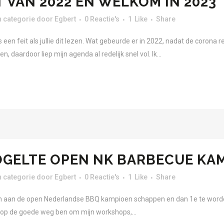
 VAN 2022 EN WELKOM IN 2023
 categorie
door
Egbert
0 Reactie's
1
Like
Share
 een feit als jullie dit lezen. Wat gebeurde er in 2022, nadat de corona r
daardoor liep mijn agenda al redelijk snel vol. Ik...
OGELTE OPEN NK BARBECUE KA
 categorie
door
Egbert
0 Reactie's
1
Like
Share
aan de open Nederlandse BBQ kampioen schappen en dan 1e te worden 
 op de goede weg ben om mijn workshops,...