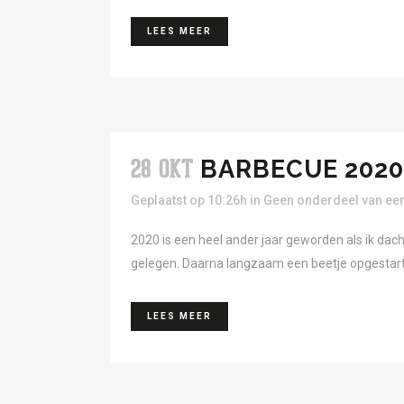
LEES MEER
BARBECUE 2020 
28 OKT
Geplaatst op 10:26h
in
Geen onderdeel van een
2020 is een heel ander jaar geworden als ik dach
gelegen. Daarna langzaam een beetje opgestart 
LEES MEER