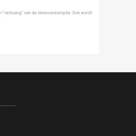
en "verluxing" van de vleesconsumptie. Ook wordt
.