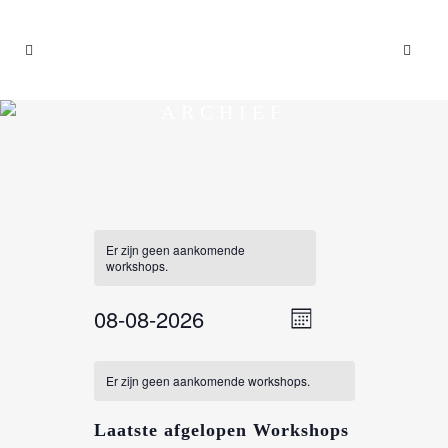
ARCHIEF
Er zijn geen aankomende
workshops.
08-08-2026
EVENEMENT
WEERGAVEN
Maand
WEERGAVEN
Selecteer
NAVIGATIE
NAVIGATIE
een
Er zijn geen aankomende workshops.
datum.
Laatste afgelopen Workshops