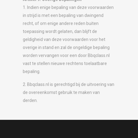
1. Indien enige bepaling van deze voorwaarden
in strijd is met een bepaling van dwingend
recht, of om enige andere reden buiten
toepassing wordt gelaten, dan blijft de
geldigheid van deze voorwaarden voor het
overige in stand en zal de ongeldige bepaling
worden vervangen voor een door Bbqclass.nl
vast te stellen nieuwe rechtens toelaatbare
bepaling.
2. Bbqclass.nl is gerechtigd bij de uitvoering van
de overeenkomst gebruik te maken van
derden.