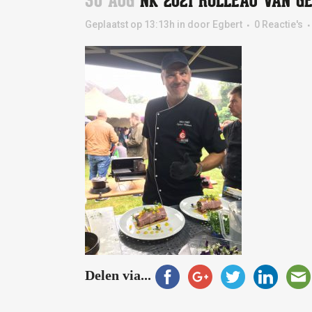
30 AUG
NK 2021 ROLLEAU VAN G
Geplaatst op 13:13h
in
door
Egbert
0 Reactie's
Delen via...