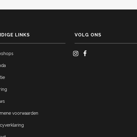
DIGE LINKS
VOLG ONS
kshops
nda
tie
ring
uws
emene voorwaarden
acyverklaring