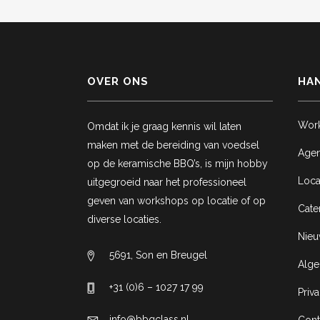
OVER ONS
HAN
Wor
Omdat ik je graag kennis wil laten
maken met de bereiding van voedsel
Age
op de keramische BBQ’s, is mijn hobby
Loca
uitgegroeid naar het professioneel
geven van workshops op locatie of op
Cate
diverse locaties.
Nie
5691, Son en Breugel
Alg
+31 (0)6 – 1027 17 99
Priv
info@bbqclass.nl