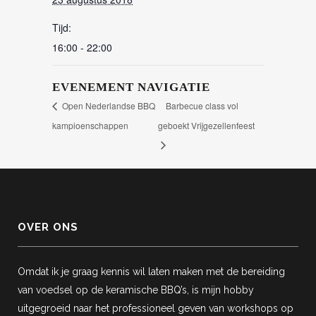
Tijd:
16:00 - 22:00
EVENEMENT NAVIGATIE
Open Nederlandse BBQ
Barbecue class vol
kampioenschappen
geboekt Vrijgezellenfeest
OVER ONS
Omdat ik je graag kennis wil laten maken met de bereiding
van voedsel op de keramische BBQ’s, is mijn hobby
uitgegroeid naar het professioneel geven van workshops op