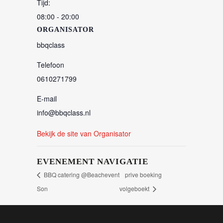
Tijd:
08:00 - 20:00
ORGANISATOR
bbqclass
Telefoon
0610271799
E-mail
info@bbqclass.nl
Bekijk de site van Organisator
EVENEMENT NAVIGATIE
BBQ catering @Beachevent
prive boeking
Son
volgeboekt