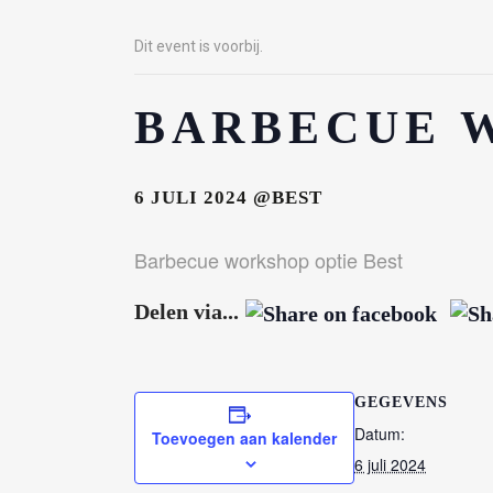
Dit event is voorbij.
BARBECUE 
6 JULI 2024
@BEST
Barbecue workshop optie Best
OVER ONS
HAN
Delen via...
Wor
Omdat ik je graag kennis wil laten
maken met de bereiding van voedsel
Age
GEGEVENS
op de keramische BBQ’s, is mijn hobby
Datum:
Loca
uitgegroeid naar het professioneel
Toevoegen aan kalender
geven van workshops op locatie of op
6 juli 2024
Cate
diverse locaties.