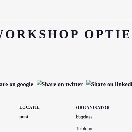
WORKSHOP OPTIE
DIGE LINKS
VOLG ONS
kshops
nda
LOCATIE
ORGANISATOR
tie
best
bbqclass
ring
Telefoon