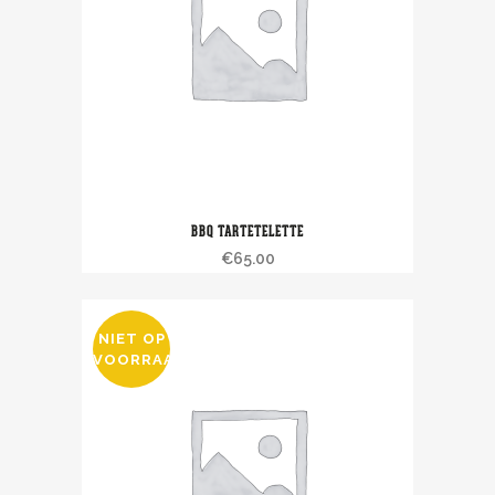
BBQ TARTETELETTE
€
65.00
NIET OP
VOORRAAD