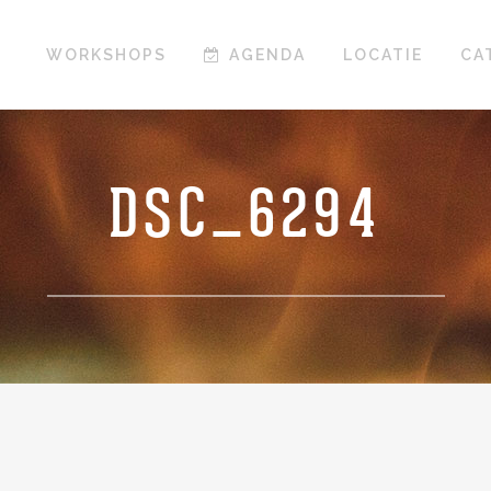
WORKSHOPS
AGENDA
LOCATIE
CA
DSC_6294