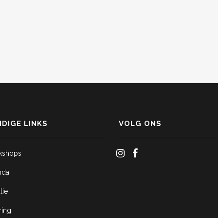
DIGE LINKS
VOLG ONS
kshops
nda
tie
ring