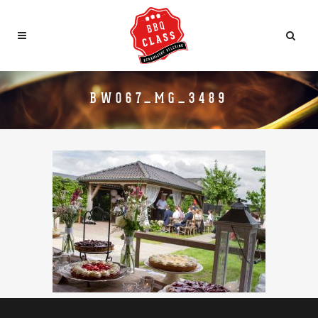
BW067_MG_3489