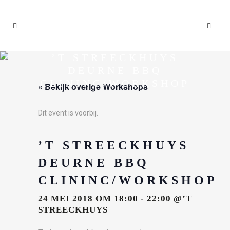
’T STREECKHUYS
DEURNE BBQ
CLININC/WORKSHOP
« Bekijk overige Workshops
Dit event is voorbij.
’T STREECKHUYS
DEURNE BBQ
CLININC/WORKSHOP
24 MEI 2018 OM 18:00
-
22:00
@’T
STREECKHUYS