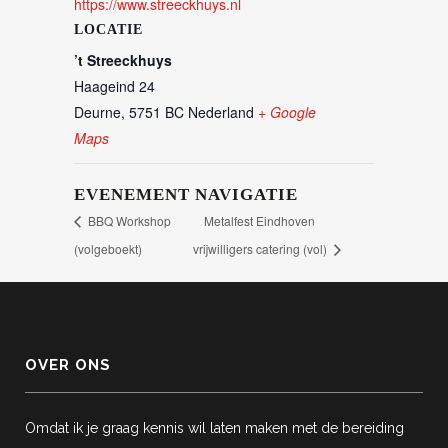
https://www.streeckhuys.nl
LOCATIE
’t Streeckhuys
Haageind 24
Deurne
,
5751 BC
Nederland
+ Google
Maps
EVENEMENT NAVIGATIE
BBQ Workshop
Metalfest Eindhoven
(volgeboekt)
vrijwilligers catering (vol)
OVER ONS
Omdat ik je graag kennis wil laten maken met de bereiding