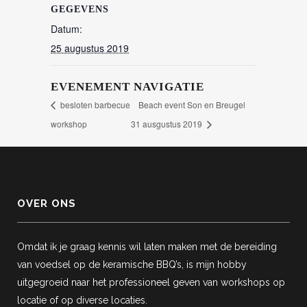
GEGEVENS
Datum:
25 augustus 2019
EVENEMENT NAVIGATIE
besloten barbecue
Beach event Son en Breugel
workshop
31 ausgustus 2019
OVER ONS
Omdat ik je graag kennis wil laten maken met de bereiding
van voedsel op de keramische BBQ’s, is mijn hobby
uitgegroeid naar het professioneel geven van workshops op
locatie of op diverse locaties.