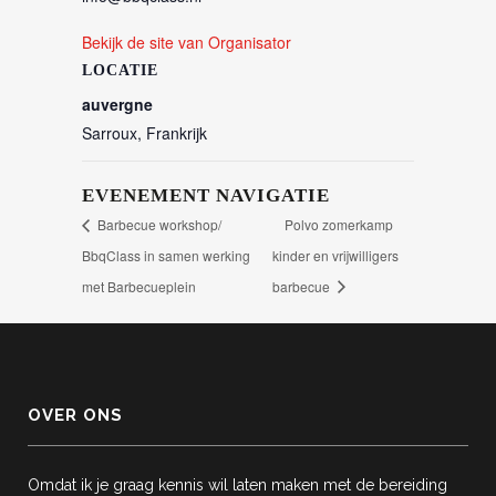
Bekijk de site van Organisator
LOCATIE
auvergne
Sarroux
,
Frankrijk
EVENEMENT NAVIGATIE
Barbecue workshop/
Polvo zomerkamp
BbqClass in samen werking
kinder en vrijwilligers
met Barbecueplein
barbecue
OVER ONS
Omdat ik je graag kennis wil laten maken met de bereiding