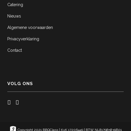
Catering
Nieuws
Algemene voorwaarden
Privacyverklaring
Contact
VOLG ONS
Copyright 2021 BBQClass | KvK 17206449 | BTW NL817985839B01