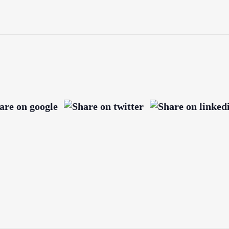
DIGE LINKS
VOLG ONS
kshops
nda
tie
ring
uws
emene voorwaarden
acyverklaring
act