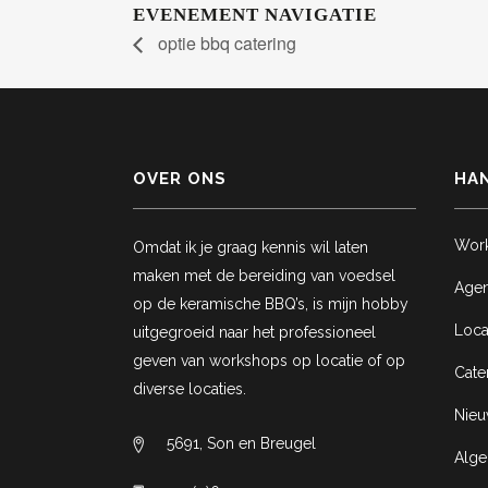
EVENEMENT NAVIGATIE
optie bbq catering
OVER ONS
HAN
Wor
Omdat ik je graag kennis wil laten
maken met de bereiding van voedsel
Age
op de keramische BBQ’s, is mijn hobby
Loca
uitgegroeid naar het professioneel
geven van workshops op locatie of op
Cate
diverse locaties.
Nie
5691, Son en Breugel
Alg