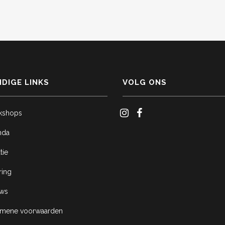
DIGE LINKS
VOLG ONS
kshops
nda
tie
ring
uws
emene voorwaarden