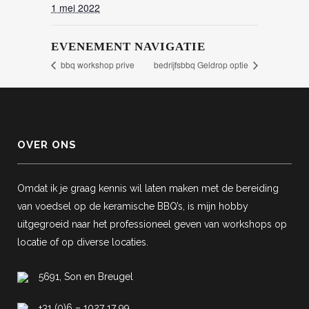
1 mei 2022
EVENEMENT NAVIGATIE
bbq workshop prive
bedrijfsbbq Geldrop optie
OVER ONS
Omdat ik je graag kennis wil laten maken met de bereiding
van voedsel op de keramische BBQ’s, is mijn hobby
uitgegroeid naar het professioneel geven van workshops op
locatie of op diverse locaties.
5691, Son en Breugel
+31 (0)6 – 1027 17 99