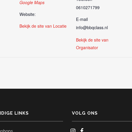
Google Maps
0610271799
Website:
E-mail
Bekijk de site van Locatie
info@bbqclass.nl
Bekijk de site van
Organisator
DIGE LINKS
VOLG ONS
kshops