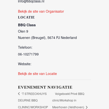
info@bbqclass.nl
Bekijk de site van Organisator
LOCATIE
BBQ Class
Olen 9
Nuenen (Breugel)
,
5674 PJ
Nederland
Telefoon:
06-10271799
Website:
Bekijk de site van Locatie
EVENEMENT NAVIGATIE
‘T STREECKHUYS
Volgeboekt Privé BBQ
DEURNE BBQ
clinic/Workshop in
CLININC/WORKSHOP
Meerhoven (Veldhoven)