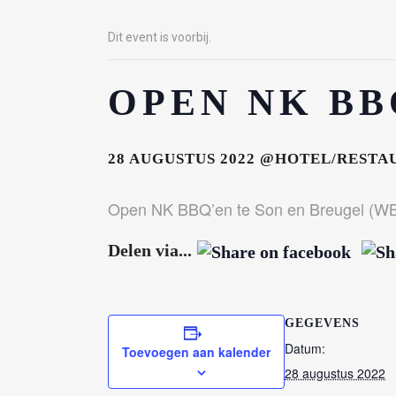
Dit event is voorbij.
OPEN NK BB
28 AUGUSTUS 2022
@HOTEL/RESTAU
Open NK BBQ’en te Son en Breugel (W
Delen via...
OVER ONS
HAN
GEGEVENS
Wor
Omdat ik je graag kennis wil laten
Datum:
Toevoegen aan kalender
maken met de bereiding van voedsel
28 augustus 2022
Age
op de keramische BBQ’s, is mijn hobby