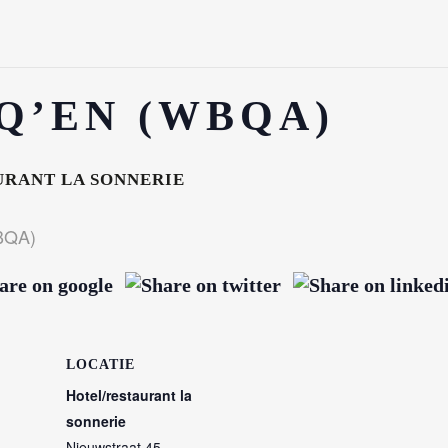
Q’EN (WBQA)
RANT LA SONNERIE
BQA)
DIGE LINKS
VOLG ONS
LOCATIE
kshops
Hotel/restaurant la
sonnerie
nda
Nieuwstraat 45