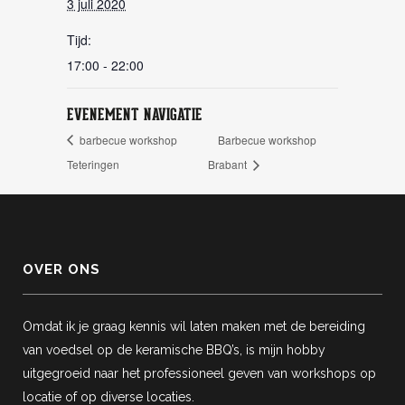
3 juli 2020
Tijd:
17:00 - 22:00
EVENEMENT NAVIGATIE
barbecue workshop
Barbecue workshop
Teteringen
Brabant
OVER ONS
Omdat ik je graag kennis wil laten maken met de bereiding
van voedsel op de keramische BBQ’s, is mijn hobby
uitgegroeid naar het professioneel geven van workshops op
locatie of op diverse locaties.