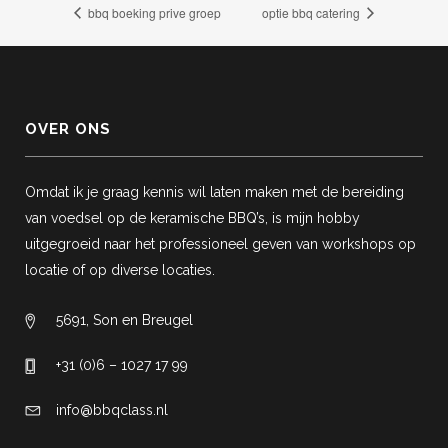
bbq boeking prive groep
optie bbq catering
OVER ONS
Omdat ik je graag kennis wil laten maken met de bereiding
van voedsel op de keramische BBQ’s, is mijn hobby
uitgegroeid naar het professioneel geven van workshops op
locatie of op diverse locaties.
5691, Son en Breugel
+31 (0)6 – 1027 17 99
info@bbqclass.nl