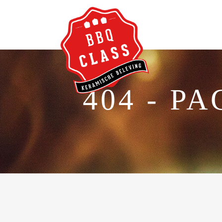
404 - P