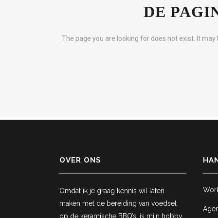
DE PAGI
The page you are looking for does not exist. It ma
OVER ONS
HAN
Wor
Omdat ik je graag kennis wil laten
maken met de bereiding van voedsel
Age
op de keramische BBQ’s, is mijn hobby