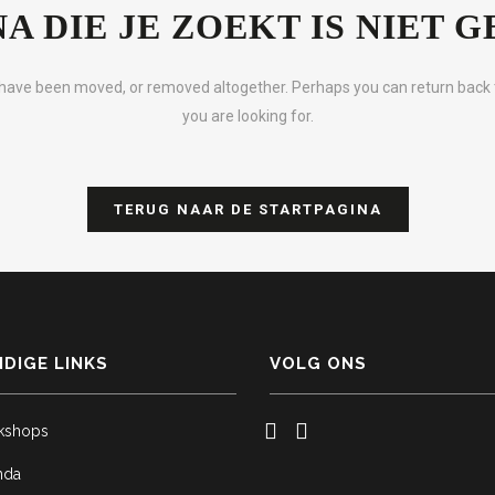
NA DIE JE ZOEKT IS NIET 
y have been moved, or removed altogether. Perhaps you can return back 
you are looking for.
TERUG NAAR DE STARTPAGINA
DIGE LINKS
VOLG ONS
kshops
nda